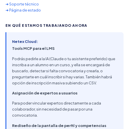
➜ Soporte técnico
➜ Página de estado
EN QUÉ ESTAMOS TRABAJANDO AHORA
Netex Cloud:
Tools MCP para el LMS
Podrás pedirle a la IA (Claude o tu asistente preferido) que
inscriba a un alumno en un curso, y ella se encargará de
buscarlo, detectar si falta convocatoria y crearla, o
preguntarte en cuál inscribir si hay varias. También habrá
opción de inscripción masiva subiendo un CSV.
Asignación de expertos a usuarios
Para poder vincular expertos directamente a cada
colaborador, sin necesidad de pasar por una
convocatoria.
Rediseño de la pantalla de perfil y competencias