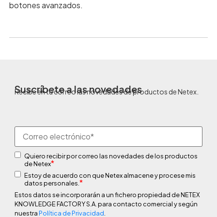
botones avanzados.
Suscríbete a las novedades
Recibe en tu correo las novedades de productos de Netex.
Quiero recibir por correo las novedades de los productos
*
de Netex
Estoy de acuerdo con que Netex almacene y procese mis
*
datos personales.
Estos datos se incorporarán a un fichero propiedad de NETEX
KNOWLEDGE FACTORY S.A. para contacto comercial y según
nuestra
Política de Privacidad
.