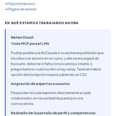
➜ Soporte técnico
➜ Página de estado
EN QUÉ ESTAMOS TRABAJANDO AHORA
Netex Cloud:
Tools MCP para el LMS
Podrás pedirle a la IA (Claude o tu asistente preferido) que
inscriba a un alumno en un curso, y ella se encargará de
buscarlo, detectar si falta convocatoria y crearla, o
preguntarte en cuál inscribir si hay varias. También habrá
opción de inscripción masiva subiendo un CSV.
Asignación de expertos a usuarios
Para poder vincular expertos directamente a cada
colaborador, sin necesidad de pasar por una
convocatoria.
Rediseño de la pantalla de perfil y competencias