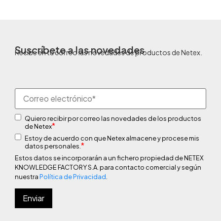
Suscríbete a las novedades
Recibe en tu correo las novedades de productos de Netex.
Quiero recibir por correo las novedades de los productos
*
de Netex
Estoy de acuerdo con que Netex almacene y procese mis
*
datos personales.
Estos datos se incorporarán a un fichero propiedad de NETEX
KNOWLEDGE FACTORY S.A. para contacto comercial y según
nuestra
Política de Privacidad
.