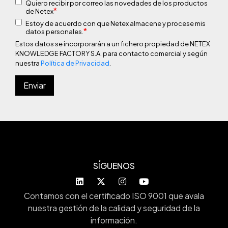
Quiero recibir por correo las novedades de los productos
*
de Netex
Estoy de acuerdo con que Netex almacene y procese mis
*
datos personales.
Estos datos se incorporarán a un fichero propiedad de NETEX
KNOWLEDGE FACTORY S.A. para contacto comercial y según
nuestra
Política de Privacidad
.
SÍGUENOS
Contamos con el certificado ISO 9001 que avala
nuestra gestión de la calidad y seguridad de la
información.