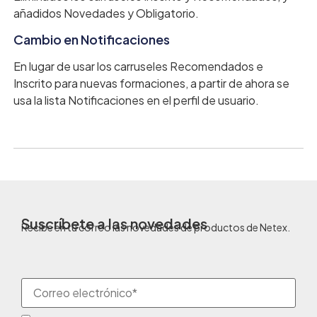
añadidos Novedades y Obligatorio.
Cambio en Notificaciones
En lugar de usar los carruseles Recomendados e
Inscrito para nuevas formaciones, a partir de ahora se
usa la lista Notificaciones en el perfil de usuario.
Suscríbete a las novedades
Recibe en tu correo las novedades de productos de Netex.