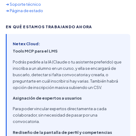
➜ Soporte técnico
➜ Página de estado
EN QUÉ ESTAMOS TRABAJANDO AHORA
Netex Cloud:
Tools MCP para el LMS
Podrás pedirle a la IA (Claude o tu asistente preferido) que
inscriba a un alumno en un curso, y ella se encargará de
buscarlo, detectar si falta convocatoria y crearla, o
preguntarte en cuál inscribir si hay varias. También habrá
opción de inscripción masiva subiendo un CSV.
Asignación de expertos a usuarios
Para poder vincular expertos directamente a cada
colaborador, sin necesidad de pasar por una
convocatoria.
Rediseño de la pantalla de perfil y competencias