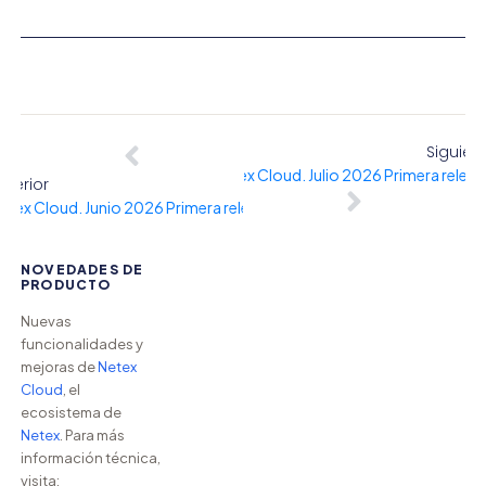
Siguien
Netex Cloud. Julio 2026 Primera releas
nterior
etex Cloud. Junio 2026 Primera release
NOVEDADES DE
PRODUCTO
Nuevas
funcionalidades y
mejoras de
Netex
Cloud
, el
ecosistema de
Netex
. Para más
información técnica,
visita: