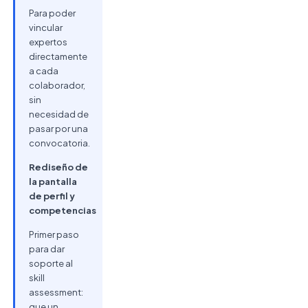
Para poder
vincular
expertos
directamente
a cada
colaborador,
sin
necesidad de
pasar por una
convocatoria.
Rediseño de
la pantalla
de perfil y
competencias
Primer paso
para dar
soporte al
skill
assessment:
que un