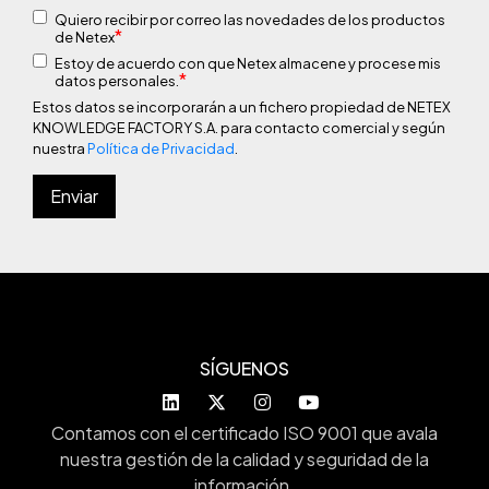
Quiero recibir por correo las novedades de los productos
*
de Netex
Estoy de acuerdo con que Netex almacene y procese mis
*
datos personales.
Estos datos se incorporarán a un fichero propiedad de NETEX
KNOWLEDGE FACTORY S.A. para contacto comercial y según
nuestra
Política de Privacidad
.
SÍGUENOS
Contamos con el certificado ISO 9001 que avala
nuestra gestión de la calidad y seguridad de la
información.