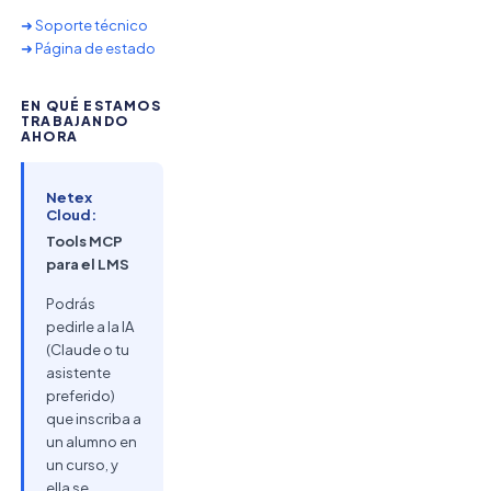
➜ Soporte técnico
➜ Página de estado
EN QUÉ ESTAMOS
TRABAJANDO
AHORA
Netex
Cloud:
Tools MCP
para el LMS
Podrás
pedirle a la IA
(Claude o tu
asistente
preferido)
que inscriba a
un alumno en
un curso, y
ella se