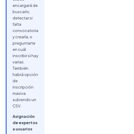
encargará de
buscarlo,
detectar si
falta
convocatoria
y crearla, o
preguntarte
en cuál
inscribir si hay
varias.
También
habrá opción
de
inscripción
masiva
subiendo un
CSV.
Asignación
de expertos
a usuarios