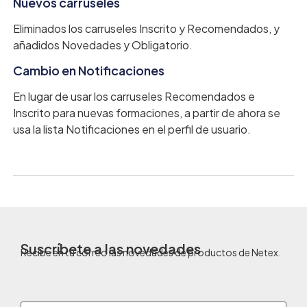
Nuevos carruseles
Eliminados los carruseles Inscrito y Recomendados, y
añadidos Novedades y Obligatorio.
Cambio en Notificaciones
En lugar de usar los carruseles Recomendados e
Inscrito para nuevas formaciones, a partir de ahora se
usa la lista Notificaciones en el perfil de usuario.
Suscríbete a las novedades
Recibe en tu correo las novedades de productos de Netex.