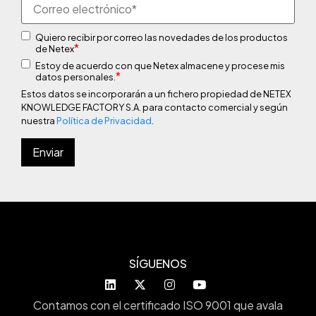
Quiero recibir por correo las novedades de los productos
*
de Netex
Estoy de acuerdo con que Netex almacene y procese mis
*
datos personales.
Estos datos se incorporarán a un fichero propiedad de NETEX
KNOWLEDGE FACTORY S.A. para contacto comercial y según
nuestra
Política de Privacidad
.
SÍGUENOS
Contamos con el certificado ISO 9001 que avala