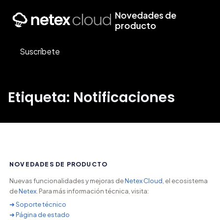
Novedades de
producto
Suscríbete
Etiqueta: Notificaciones
NOVEDADES DE PRODUCTO
Nuevas funcionalidades y mejoras de
Netex Cloud
, el ecosistema
de
Netex
. Para más información técnica, visita:
➜ Soporte técnico
➜ Página de estado