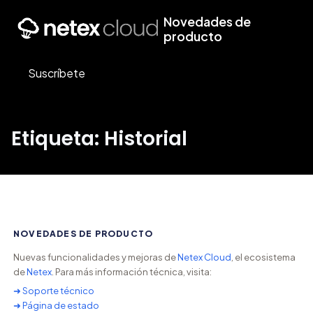
Novedades de
producto
Suscríbete
Etiqueta: Historial
NOVEDADES DE PRODUCTO
Nuevas funcionalidades y mejoras de
Netex Cloud
, el ecosistema
de
Netex
. Para más información técnica, visita:
➜ Soporte técnico
➜ Página de estado