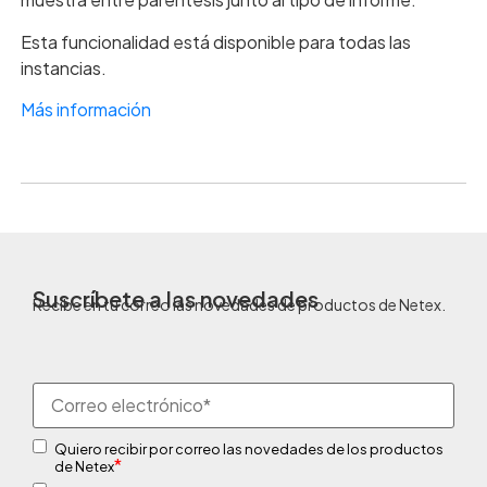
Esta funcionalidad está disponible para todas las
instancias.
Más información
Suscríbete a las novedades
Recibe en tu correo las novedades de productos de Netex.
Quiero recibir por correo las novedades de los productos
*
de Netex