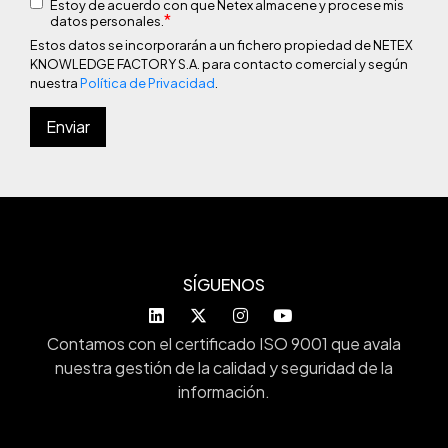
Estoy de acuerdo con que Netex almacene y procese mis
*
datos personales.
Estos datos se incorporarán a un fichero propiedad de NETEX
KNOWLEDGE FACTORY S.A. para contacto comercial y según
nuestra
Política de Privacidad
.
SÍGUENOS
Contamos con el certificado ISO 9001 que avala
nuestra gestión de la calidad y seguridad de la
información.