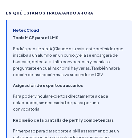
EN QUÉ ESTAMOS TRABAJANDO AHORA
Netex Cloud:
Tools MCP para el LMS
Podrás pedirle a la IA (Claude o tu asistente preferido) que
inscriba a un alumno en un curso, y ella se encargará de
buscarlo, detectar si falta convocatoria y crearla, o
preguntarte en cuál inscribir si hay varias. También habrá
opción de inscripción masiva subiendo un CSV.
Asignación de expertos a usuarios
Para poder vincular expertos directamente a cada
colaborador, sin necesidad de pasar por una
convocatoria.
Rediseño de la pantalla de perfil y competencias
Primer paso para dar soporte al skill assessment: que un
colaborador pueda ser evaluado por su manager o