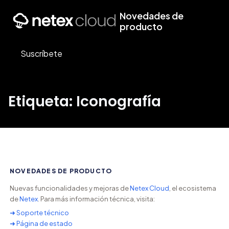
Novedades de
producto
Suscríbete
Etiqueta: Iconografía
NOVEDADES DE PRODUCTO
Nuevas funcionalidades y mejoras de
Netex Cloud
, el ecosistema
de
Netex
. Para más información técnica, visita:
➜ Soporte técnico
➜ Página de estado