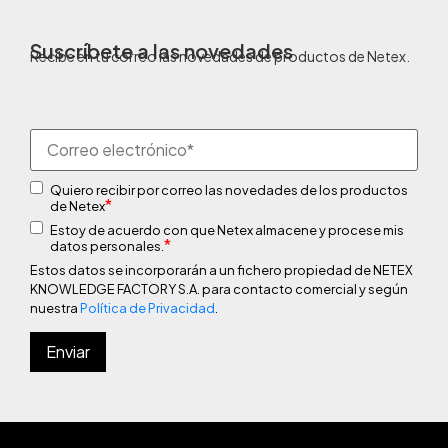
Suscríbete a las novedades
Recibe en tu correo las novedades de productos de Netex.
Quiero recibir por correo las novedades de los productos
*
de Netex
Estoy de acuerdo con que Netex almacene y procese mis
*
datos personales.
Estos datos se incorporarán a un fichero propiedad de NETEX
KNOWLEDGE FACTORY S.A. para contacto comercial y según
nuestra
Política de Privacidad
.