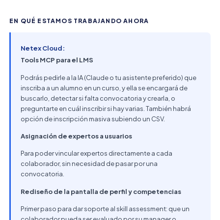
EN QUÉ ESTAMOS TRABAJANDO AHORA
Netex Cloud:
Tools MCP para el LMS
Podrás pedirle a la IA (Claude o tu asistente preferido) que
inscriba a un alumno en un curso, y ella se encargará de
buscarlo, detectar si falta convocatoria y crearla, o
preguntarte en cuál inscribir si hay varias. También habrá
opción de inscripción masiva subiendo un CSV.
Asignación de expertos a usuarios
Para poder vincular expertos directamente a cada
colaborador, sin necesidad de pasar por una
convocatoria.
Rediseño de la pantalla de perfil y competencias
Primer paso para dar soporte al skill assessment: que un
colaborador pueda ser evaluado por su manager o