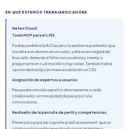
EN QUÉ ESTAMOS TRABAJANDO AHORA
Netex Cloud:
Tools MCP para el LMS
Podrás pedirle a la IA (Claude o tu asistente preferido) que
inscriba a un alumno en un curso, y ella se encargará de
buscarlo, detectar si falta convocatoria y crearla, o
preguntarte en cuál inscribir si hay varias. También habrá
opción de inscripción masiva subiendo un CSV.
Asignación de expertos a usuarios
Para poder vincular expertos directamente a cada
colaborador, sin necesidad de pasar por una
convocatoria.
Rediseño de la pantalla de perfil y competencias
Primer paso para dar soporte al skill assessment: que un
colaborador pueda ser evaluado por su manager o