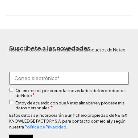
Suscríbete a las novedades
Recibe en tu correo las novedades de productos de Netex.
Quiero recibir por correo las novedades de los productos
*
de Netex
Estoy de acuerdo con que Netex almacene y procese mis
*
datos personales.
Estos datos se incorporarán a un fichero propiedad de NETEX
KNOWLEDGE FACTORY S.A. para contacto comercial y según
nuestra
Política de Privacidad
.