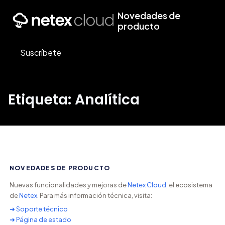
Novedades de
producto
Suscríbete
Etiqueta: Analítica
NOVEDADES DE PRODUCTO
Nuevas funcionalidades y mejoras de
Netex Cloud
, el ecosistema
de
Netex
. Para más información técnica, visita:
➜ Soporte técnico
➜ Página de estado