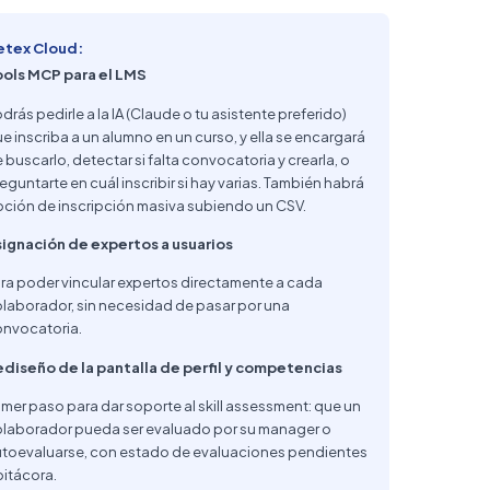
etex Cloud:
ools MCP para el LMS
drás pedirle a la IA (Claude o tu asistente preferido)
e inscriba a un alumno en un curso, y ella se encargará
 buscarlo, detectar si falta convocatoria y crearla, o
eguntarte en cuál inscribir si hay varias. También habrá
ción de inscripción masiva subiendo un CSV.
ignación de expertos a usuarios
ra poder vincular expertos directamente a cada
laborador, sin necesidad de pasar por una
nvocatoria.
diseño de la pantalla de perfil y competencias
imer paso para dar soporte al skill assessment: que un
laborador pueda ser evaluado por su manager o
toevaluarse, con estado de evaluaciones pendientes
bitácora.