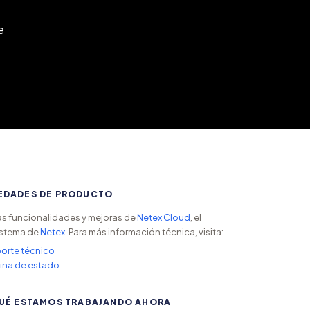
e
EDADES DE PRODUCTO
s funcionalidades y mejoras de
Netex Cloud
, el
stema de
Netex
. Para más información técnica, visita:
orte técnico
ina de estado
UÉ ESTAMOS TRABAJANDO AHORA