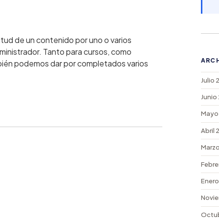
ud de un contenido por uno o varios
dministrador. Tanto para cursos, como
ARC
ambién podemos dar por completados varios
Julio
Junio
Mayo
Abril
Marzo
Febre
Enero
Novie
Octu