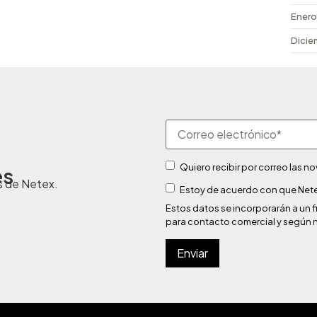
Enero
Dicie
Quiero recibir por correo las 
es
s de Netex.
Estoy de acuerdo con que Nete
Estos datos se incorporarán a u
para contacto comercial y según 