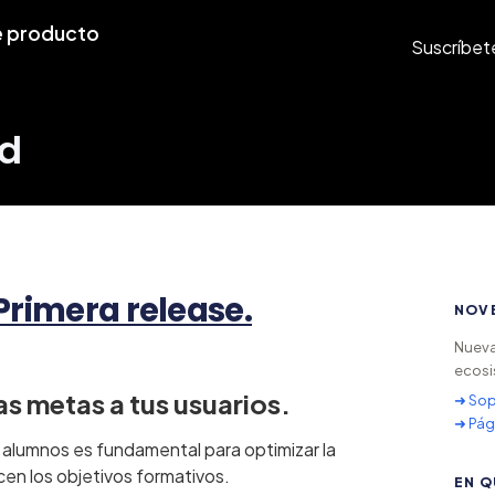
 producto
Suscríbet
ud
Primera release.
NOV
Nueva
ecosi
s metas a tus usuarios.
➜ Sop
➜ Pág
 alumnos es fundamental para optimizar la
cen los objetivos formativos.
EN Q