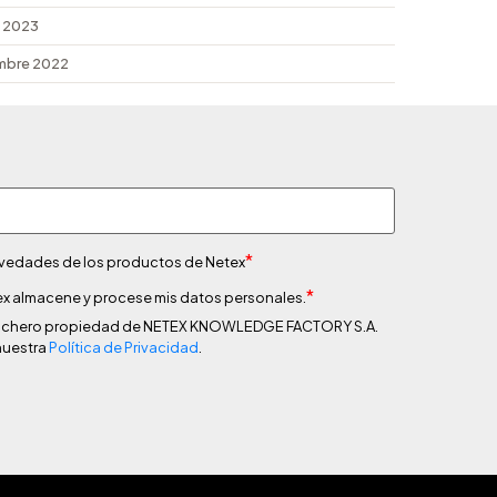
 2023
mbre 2022
*
novedades de los productos de Netex
*
x almacene y procese mis datos personales.
n fichero propiedad de NETEX KNOWLEDGE FACTORY S.A.
nuestra
Política de Privacidad
.