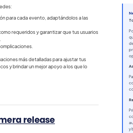
uedes:
N
ión para cada evento, adaptándolos a las
T
Po
 como requeridos y garantizar que tus usuarios
qu
.
de
 complicaciones.
pr
op
aciones más detalladas para ajustar tus
icos y brindar un mejor apoyo a los que lo
As
Pa
co
co
Re
Pr
imera release
co
au
y 