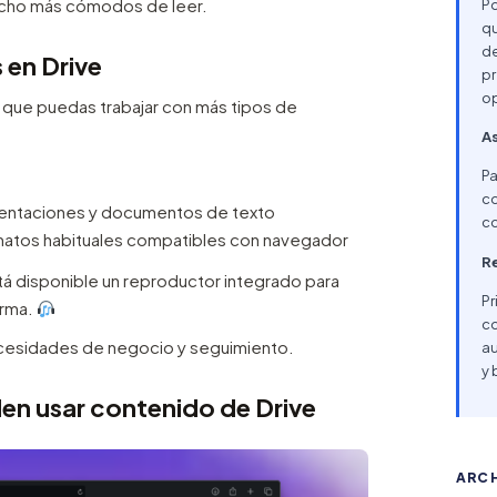
ucho más cómodos de leer.
Po
qu
de
 en Drive
pr
op
 que puedas trabajar con más tipos de
As
Pa
co
sentaciones y documentos de texto
co
matos habituales compatibles con navegador
Re
tá disponible un reproductor integrado para
Pr
orma.
co
 necesidades de negocio y seguimiento.
au
y 
en usar contenido de Drive
ARC