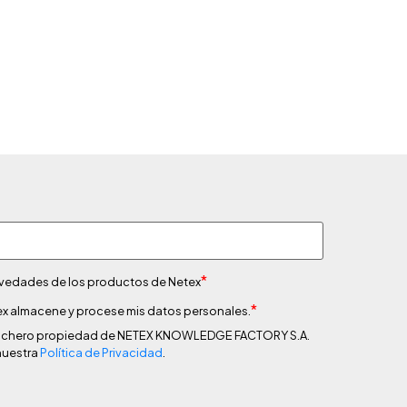
*
novedades de los productos de Netex
*
x almacene y procese mis datos personales.
n fichero propiedad de NETEX KNOWLEDGE FACTORY S.A.
nuestra
Política de Privacidad
.