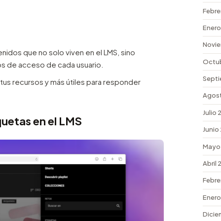
Febre
Enero
Novi
idos que no solo viven en el LMS, sino
Octu
os de acceso de cada usuario.
Septi
us recursos y más útiles para responder
Agos
Julio
quetas en el LMS
Junio
Mayo
Abril
Febre
Enero
Dicie