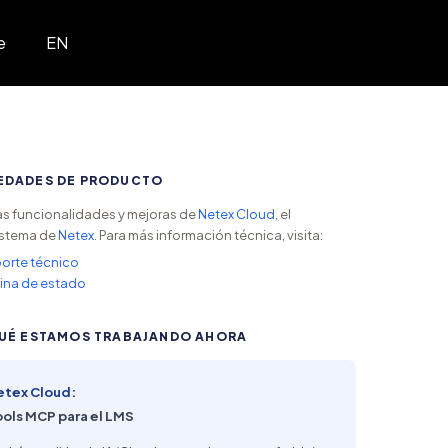
e
EN
EDADES DE PRODUCTO
s funcionalidades y mejoras de
Netex Cloud
, el
stema de
Netex
. Para más información técnica, visita:
orte técnico
ina de estado
UÉ ESTAMOS TRABAJANDO AHORA
etex Cloud:
ools MCP para el LMS