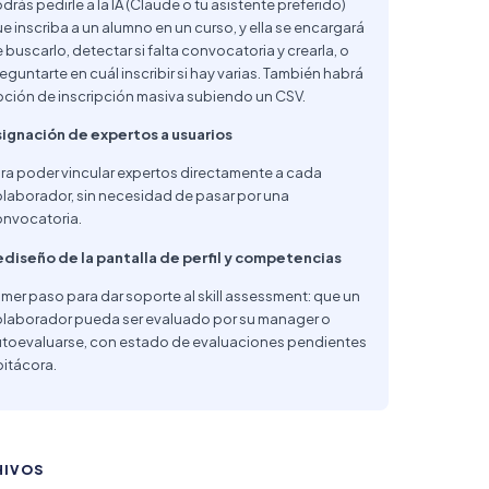
drás pedirle a la IA (Claude o tu asistente preferido)
e inscriba a un alumno en un curso, y ella se encargará
 buscarlo, detectar si falta convocatoria y crearla, o
eguntarte en cuál inscribir si hay varias. También habrá
ción de inscripción masiva subiendo un CSV.
ignación de expertos a usuarios
ra poder vincular expertos directamente a cada
laborador, sin necesidad de pasar por una
nvocatoria.
diseño de la pantalla de perfil y competencias
imer paso para dar soporte al skill assessment: que un
laborador pueda ser evaluado por su manager o
toevaluarse, con estado de evaluaciones pendientes
bitácora.
HIVOS