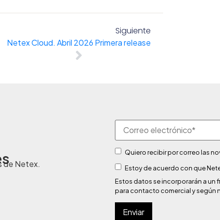
Siguiente
Netex Cloud. Abril 2026 Primera release
Quiero recibir por correo las 
es
s de Netex.
Estoy de acuerdo con que Nete
Estos datos se incorporarán a u
para contacto comercial y según 