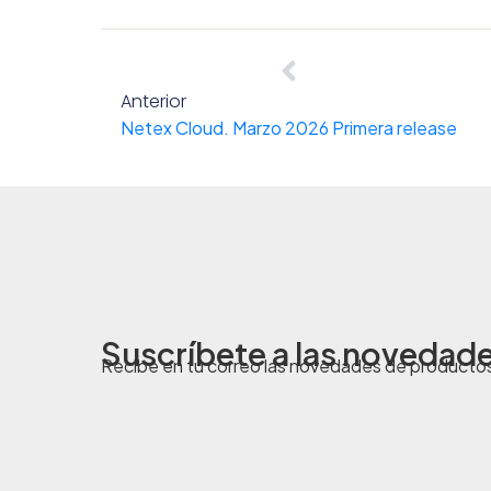
Anterior
Netex Cloud. Marzo 2026 Primera release
Suscríbete a las novedad
Recibe en tu correo las novedades de producto