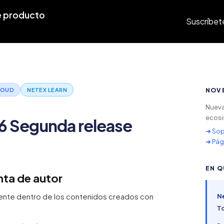
 producto
Suscríbet
LOUD
NETEX LEARN
NOV
Nueva
ecosi
6 Segunda release
➜ Sop
➜ Pág
EN Q
nta de autor
uente dentro de los contenidos creados con
N
T