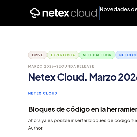
Novedades de
DRIVE
EXPERTOS IA
NETEX AUTHOR
NETEX C
MARZO 2026
•
SEGUNDA RELEASE
Netex Cloud. Marzo 202
NETEX CLOUD
Bloques de código en la herramie
Ahora ya es posible insertar bloques de código f
Author.