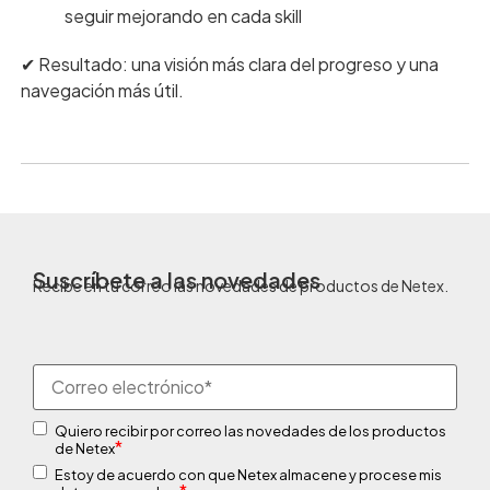
seguir mejorando en cada skill
✔︎ Resultado: una visión más clara del progreso y una
navegación más útil.
Suscríbete a las novedades
Recibe en tu correo las novedades de productos de Netex.
Quiero recibir por correo las novedades de los productos
*
de Netex
Estoy de acuerdo con que Netex almacene y procese mis