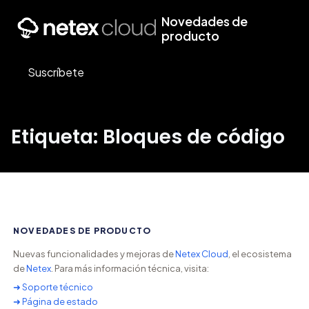
Novedades de
producto
Suscríbete
Etiqueta: Bloques de código
NOVEDADES DE PRODUCTO
Nuevas funcionalidades y mejoras de
Netex Cloud
, el ecosistema
de
Netex
. Para más información técnica, visita:
➜ Soporte técnico
➜ Página de estado