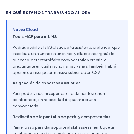
EN QUÉ ESTAMOS TRABAJANDO AHORA
Netex Cloud:
Tools MCP para el LMS
Podrás pedirle a la IA (Claude o tu asistente preferido) que
inscriba a un alumno en un curso, y ella se encargará de
buscarlo, detectar si falta convocatoria y crearla, o
preguntarte en cuál inscribir si hay varias. También habrá
opción de inscripción masiva subiendo un CSV.
Asignación de expertos a usuarios
Para poder vincular expertos directamente a cada
colaborador, sin necesidad de pasar por una
convocatoria.
Rediseño de la pantalla de perfil y competencias
Primer paso para dar soporte al skill assessment: que un
colaborador pueda ser evaluado por su manager o