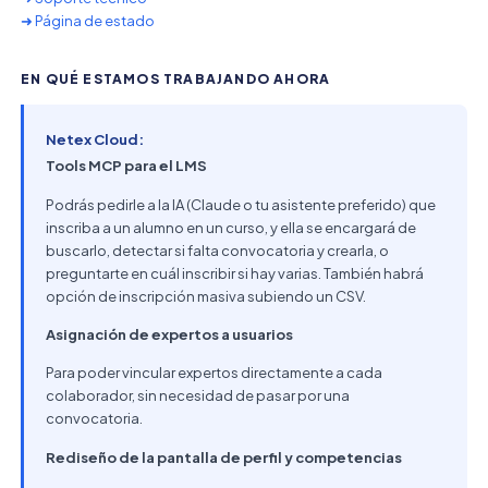
➜ Página de estado
EN QUÉ ESTAMOS TRABAJANDO AHORA
Netex Cloud:
Tools MCP para el LMS
Podrás pedirle a la IA (Claude o tu asistente preferido) que
inscriba a un alumno en un curso, y ella se encargará de
buscarlo, detectar si falta convocatoria y crearla, o
preguntarte en cuál inscribir si hay varias. También habrá
opción de inscripción masiva subiendo un CSV.
Asignación de expertos a usuarios
Para poder vincular expertos directamente a cada
colaborador, sin necesidad de pasar por una
convocatoria.
Rediseño de la pantalla de perfil y competencias