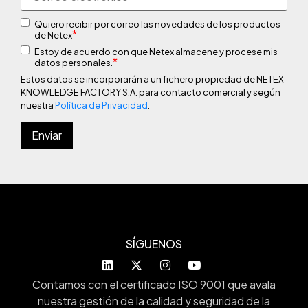
Quiero recibir por correo las novedades de los productos
*
de Netex
Estoy de acuerdo con que Netex almacene y procese mis
*
datos personales.
Estos datos se incorporarán a un fichero propiedad de NETEX
KNOWLEDGE FACTORY S.A. para contacto comercial y según
nuestra
Política de Privacidad
.
SÍGUENOS
Contamos con el certificado ISO 9001 que avala
nuestra gestión de la calidad y seguridad de la