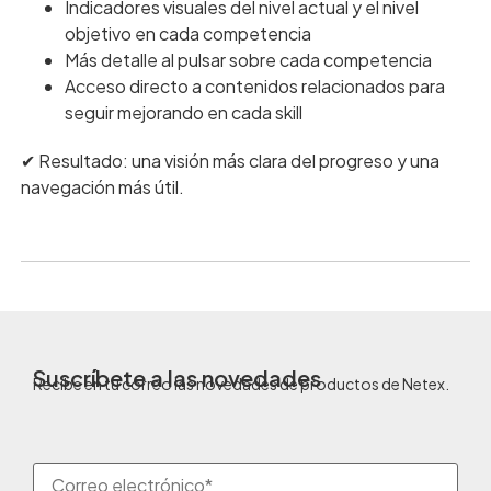
Indicadores visuales del nivel actual y el nivel
objetivo en cada competencia
Más detalle al pulsar sobre cada competencia
Acceso directo a contenidos relacionados para
seguir mejorando en cada skill
✔︎ Resultado: una visión más clara del progreso y una
navegación más útil.
Suscríbete a las novedades
Recibe en tu correo las novedades de productos de Netex.