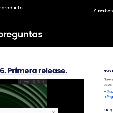
 producto
Suscríbet
 preguntas
6. Primera release.
NOV
Nueva
ecosi
➜ Sop
➜ Pág
EN Q