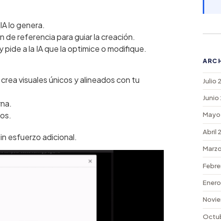
IA lo genera.
 de referencia para guiar la creación.
 pide a la IA que la optimice o modifique.
ARC
crea visuales únicos y alineados con tu
Julio
Junio
rna.
dos.
Mayo
Abril
in esfuerzo adicional.
Marzo
Febre
Enero
Novie
Octu