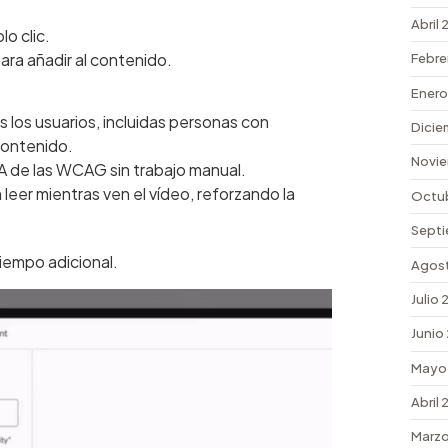
Abril
lo clic.
ara añadir al contenido.
Febre
Enero
s los usuarios, incluidas personas con
Dicie
contenido.
Novie
AA de las WCAG sin trabajo manual.
leer mientras ven el vídeo, reforzando la
Octu
Septi
tiempo adicional.
Agos
Julio
Junio
Mayo
Abril
Marzo