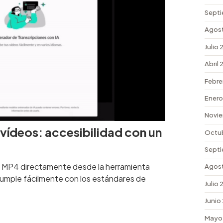
Septi
Agos
Julio
Abril
Febre
Enero
Novi
vídeos: accesibilidad con un
Octu
Septi
s MP4 directamente desde la herramienta
Agos
y cumple fácilmente con los estándares de
Julio
Junio
Mayo