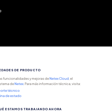
e
EDADES DE PRODUCTO
s funcionalidades y mejoras de
Netex Cloud
, el
stema de
Netex
. Para más información técnica, visita:
orte técnico
ina de estado
UÉ ESTAMOS TRABAJANDO AHORA