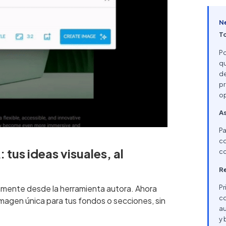
N
T
Po
qu
de
pr
op
As
Pa
co
tus ideas visuales, al
co
Re
Pr
amente desde la herramienta autora. Ahora
co
magen única para tus fondos o secciones, sin
au
y 