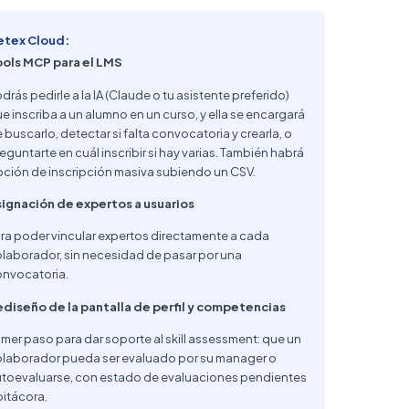
etex Cloud:
ools MCP para el LMS
drás pedirle a la IA (Claude o tu asistente preferido)
e inscriba a un alumno en un curso, y ella se encargará
 buscarlo, detectar si falta convocatoria y crearla, o
eguntarte en cuál inscribir si hay varias. También habrá
ción de inscripción masiva subiendo un CSV.
ignación de expertos a usuarios
ra poder vincular expertos directamente a cada
laborador, sin necesidad de pasar por una
nvocatoria.
diseño de la pantalla de perfil y competencias
imer paso para dar soporte al skill assessment: que un
laborador pueda ser evaluado por su manager o
toevaluarse, con estado de evaluaciones pendientes
bitácora.