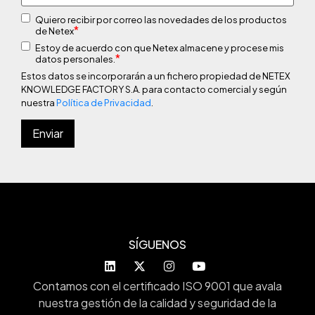
Quiero recibir por correo las novedades de los productos
*
de Netex
Estoy de acuerdo con que Netex almacene y procese mis
*
datos personales.
Estos datos se incorporarán a un fichero propiedad de NETEX
KNOWLEDGE FACTORY S.A. para contacto comercial y según
nuestra
Política de Privacidad
.
SÍGUENOS
Contamos con el certificado ISO 9001 que avala
nuestra gestión de la calidad y seguridad de la