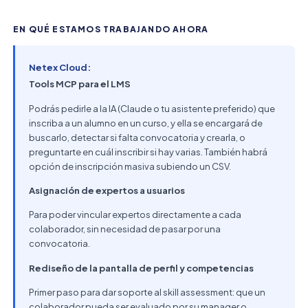
EN QUÉ ESTAMOS TRABAJANDO AHORA
Netex Cloud:
Tools MCP para el LMS
Podrás pedirle a la IA (Claude o tu asistente preferido) que
inscriba a un alumno en un curso, y ella se encargará de
buscarlo, detectar si falta convocatoria y crearla, o
preguntarte en cuál inscribir si hay varias. También habrá
opción de inscripción masiva subiendo un CSV.
Asignación de expertos a usuarios
Para poder vincular expertos directamente a cada
colaborador, sin necesidad de pasar por una
convocatoria.
Rediseño de la pantalla de perfil y competencias
Primer paso para dar soporte al skill assessment: que un
colaborador pueda ser evaluado por su manager o