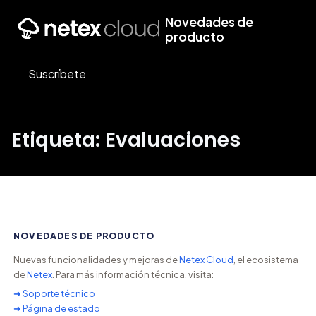
Novedades de
producto
Suscríbete
Etiqueta: Evaluaciones
NOVEDADES DE PRODUCTO
Nuevas funcionalidades y mejoras de
Netex Cloud
, el ecosistema
de
Netex
. Para más información técnica, visita:
➜ Soporte técnico
➜ Página de estado