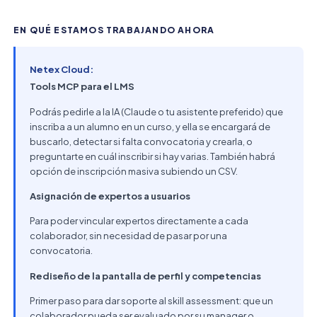
EN QUÉ ESTAMOS TRABAJANDO AHORA
Netex Cloud:
Tools MCP para el LMS
Podrás pedirle a la IA (Claude o tu asistente preferido) que
inscriba a un alumno en un curso, y ella se encargará de
buscarlo, detectar si falta convocatoria y crearla, o
preguntarte en cuál inscribir si hay varias. También habrá
opción de inscripción masiva subiendo un CSV.
Asignación de expertos a usuarios
Para poder vincular expertos directamente a cada
colaborador, sin necesidad de pasar por una
convocatoria.
Rediseño de la pantalla de perfil y competencias
Primer paso para dar soporte al skill assessment: que un
colaborador pueda ser evaluado por su manager o