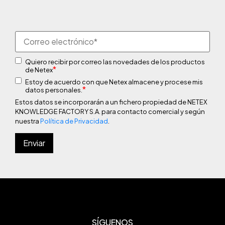
Quiero recibir por correo las novedades de los productos
*
de Netex
Estoy de acuerdo con que Netex almacene y procese mis
*
datos personales.
Estos datos se incorporarán a un fichero propiedad de NETEX
KNOWLEDGE FACTORY S.A. para contacto comercial y según
nuestra
Política de Privacidad
.
SÍGUENOS