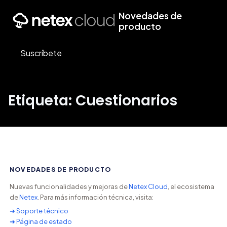
Novedades de
producto
Suscríbete
Etiqueta: Cuestionarios
NOVEDADES DE PRODUCTO
Nuevas funcionalidades y mejoras de
Netex Cloud
, el ecosistema
de
Netex
. Para más información técnica, visita:
➜ Soporte técnico
➜ Página de estado