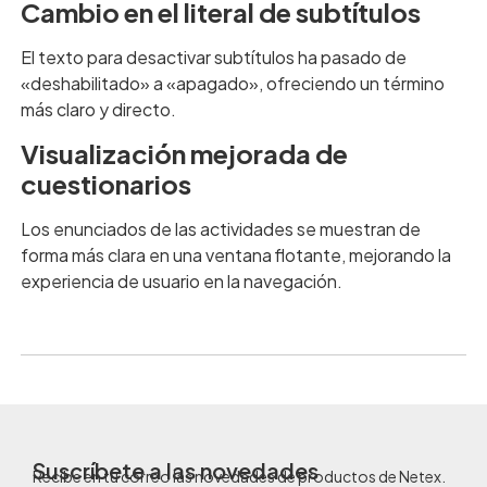
Cambio en el literal de subtítulos
El texto para desactivar subtítulos ha pasado de
«deshabilitado» a «apagado», ofreciendo un término
más claro y directo.
Visualización mejorada de
cuestionarios
Los enunciados de las actividades se muestran de
forma más clara en una ventana flotante, mejorando la
experiencia de usuario en la navegación.
Suscríbete a las novedades
Recibe en tu correo las novedades de productos de Netex.