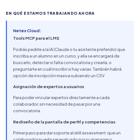
EN QUÉ ESTAMOS TRABAJANDO AHORA
Netex Cloud:
Tools MCP para el LMS
Podrás pedirle a la IA (Claude o tu asistente preferido) que
inscriba a un alumno en un curso, y ella se encargará de
buscarlo, detectar si falta convocatoria y crearla, o
preguntarte en cuál inscribir si hay varias. También habrá
opción de inscripción masiva subiendo un CSV.
Asignación de expertos a usuarios
Para poder vincular expertos directamente a cada
colaborador, sin necesidad de pasar por una
convocatoria.
Rediseño de la pantalla de perfil y competencias
Primer paso para dar soporte al skill assessment: que un
colaborador pueda ser evaluado por su manager o