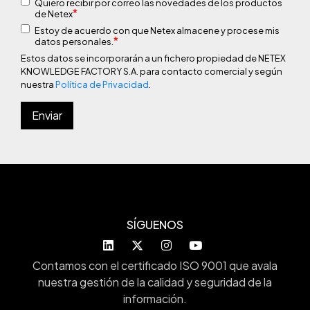
Quiero recibir por correo las novedades de los productos
*
de Netex
Estoy de acuerdo con que Netex almacene y procese mis
*
datos personales.
Estos datos se incorporarán a un fichero propiedad de NETEX
KNOWLEDGE FACTORY S.A. para contacto comercial y según
nuestra
Política de Privacidad
.
SÍGUENOS
Contamos con el certificado ISO 9001 que avala
nuestra gestión de la calidad y seguridad de la
información.