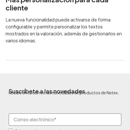
cliente
La nueva funcionalidad puede activarse de forma
configurable y permite personalizar los textos
mostrados en la valoración, además de gestionarlos en
varios idiomas.
Suscríbete a las novedades
Recibe en tu correo las novedades de productos de Netex.