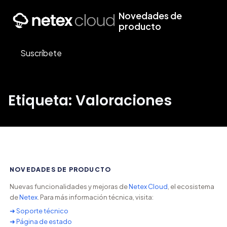
Novedades de
producto
Suscríbete
Etiqueta: Valoraciones
NOVEDADES DE PRODUCTO
Nuevas funcionalidades y mejoras de
Netex Cloud
, el ecosistema
de
Netex
. Para más información técnica, visita:
➜ Soporte técnico
➜ Página de estado