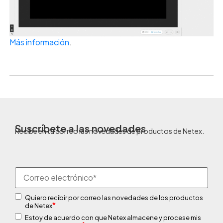
Más información
.
Suscríbete a las novedades
Recibe en tu correo las novedades de productos de Netex.
Quiero recibir por correo las novedades de los productos
*
de Netex
Estoy de acuerdo con que Netex almacene y procese mis