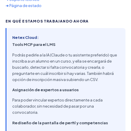
➜ Página de estado
EN QUÉ ESTAMOS TRABAJANDO AHORA
Netex Cloud:
Tools MCP para el LMS
Podrás pedirle a la IA (Claude o tu asistente preferido) que
inscriba a un alumno en un curso, y ella se encargará de
buscarlo, detectar si falta convocatoria y crearla, o
preguntarte en cuál inscribir si hay varias. También habrá
opción de inscripción masiva subiendo un CSV.
Asignación de expertos a usuarios
Para poder vincular expertos directamente a cada
colaborador, sin necesidad de pasar por una
convocatoria.
Rediseño de la pantalla de perfil y competencias