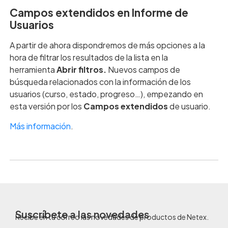
Campos extendidos en Informe de
Usuarios
A partir de ahora dispondremos de más opciones a la
hora de filtrar los resultados de la lista en la
herramienta
Abrir filtros.
Nuevos campos de
búsqueda relacionados con la información de los
usuarios (curso, estado, progreso…), empezando en
esta versión por los
Campos extendidos
de usuario.
Más información
.
Suscríbete a las novedades
Recibe en tu correo las novedades de productos de Netex.