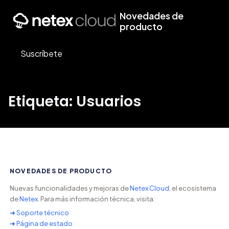
Novedades de
producto
Suscríbete
Etiqueta: Usuarios
NOVEDADES DE PRODUCTO
Nuevas funcionalidades y mejoras de
Netex Cloud
, el ecosistema
de
Netex
. Para más información técnica, visita:
➜ Soporte técnico
➜ Página de estado