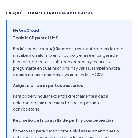
EN QUÉ ESTAMOS TRABAJANDO AHORA
Netex Cloud:
Tools MCP para el LMS
Podrás pedirle a la IA (Claude o tu asistente preferido) que
inscriba a un alumno en un curso, y ella se encargará de
buscarlo, detectar si falta convocatoria y crearla, o
preguntarte en cuál inscribir si hay varias. También habrá
opción de inscripción masiva subiendo un CSV.
Asignación de expertos a usuarios
Para poder vincular expertos directamente a cada
colaborador, sin necesidad de pasar por una
convocatoria.
Rediseño de la pantalla de perfil y competencias
Primer paso para dar soporte al skill assessment: que un
colaborador pueda ser evaluado por su manager o