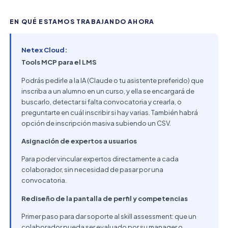
EN QUÉ ESTAMOS TRABAJANDO AHORA
Netex Cloud:
Tools MCP para el LMS
Podrás pedirle a la IA (Claude o tu asistente preferido) que
inscriba a un alumno en un curso, y ella se encargará de
buscarlo, detectar si falta convocatoria y crearla, o
preguntarte en cuál inscribir si hay varias. También habrá
opción de inscripción masiva subiendo un CSV.
Asignación de expertos a usuarios
Para poder vincular expertos directamente a cada
colaborador, sin necesidad de pasar por una
convocatoria.
Rediseño de la pantalla de perfil y competencias
Primer paso para dar soporte al skill assessment: que un
colaborador pueda ser evaluado por su manager o