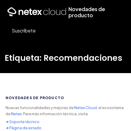
Novedades de
producto
Suscríbete
Etiqueta: Recomendaciones
NOVEDADES DE PRODUCTO
Nuevas funcionalidades y mejoras de
Netex Cloud
, el ecosistema
de
Netex
. Para más información técnica, visita:
➜ Soporte técnico
➜ Página de estado