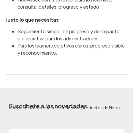
consulta, detalles, progreso y estado.
Justo lo que necesitas
Seguimiento simple del progreso y del impacto
por iniciativa para los administradores.
Para los learners objetivos claros, progreso visible
y reconocimiento.
Suscríbete a las novedades
Recibe en tu correo las novedades de productos de Netex.