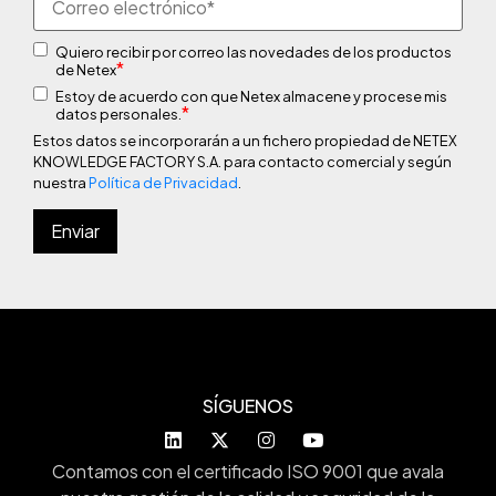
Quiero recibir por correo las novedades de los productos
*
de Netex
Estoy de acuerdo con que Netex almacene y procese mis
*
datos personales.
Estos datos se incorporarán a un fichero propiedad de NETEX
KNOWLEDGE FACTORY S.A. para contacto comercial y según
nuestra
Política de Privacidad
.
SÍGUENOS
Contamos con el certificado ISO 9001 que avala