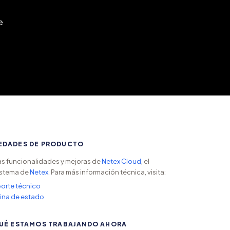
e
EDADES DE PRODUCTO
s funcionalidades y mejoras de
Netex Cloud
, el
stema de
Netex
. Para más información técnica, visita:
orte técnico
ina de estado
UÉ ESTAMOS TRABAJANDO AHORA