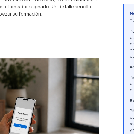
r o formador asignado. Un detalle sencillo
pezar su formación.
N
T
Po
qu
de
pr
op
As
Pa
co
co
Re
Pr
co
au
y 