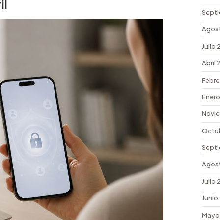
il
Septi
Agos
Julio
Abril
Febre
Enero
Novi
Octu
Septi
Agos
Julio
Junio
Mayo