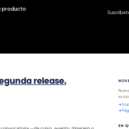
 producto
Suscríbet
Segunda release.
NOV
Nueva
ecosi
➜ Sop
➜ Pág
EN Q
 convocatoria —de curso, evento, itinerario o