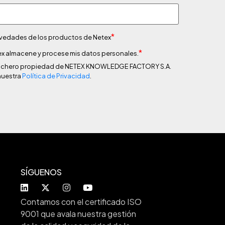
*
novedades de los productos de Netex
*
x almacene y procese mis datos personales.
n fichero propiedad de NETEX KNOWLEDGE FACTORY S.A.
nuestra
Política de Privacidad
.
SÍGUENOS
Contamos con el certificado ISO
9001 que avala nuestra gestión