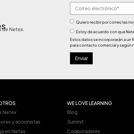
Quiero recibir por correo las 
es
s de Netex.
Estoy de acuerdo con que Nete
Estos datos se incorporarán a u
para contacto comercial y según 
OTROS
WE LOVE LEARNING
e Netex
Blog
sores y accionistas
Summit
ja en Netex
Colaboradores