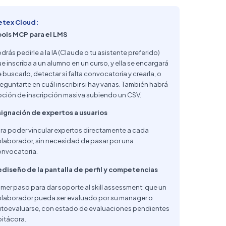
etex Cloud:
ools MCP para el LMS
drás pedirle a la IA (Claude o tu asistente preferido)
e inscriba a un alumno en un curso, y ella se encargará
 buscarlo, detectar si falta convocatoria y crearla, o
eguntarte en cuál inscribir si hay varias. También habrá
ción de inscripción masiva subiendo un CSV.
ignación de expertos a usuarios
ra poder vincular expertos directamente a cada
laborador, sin necesidad de pasar por una
nvocatoria.
diseño de la pantalla de perfil y competencias
imer paso para dar soporte al skill assessment: que un
laborador pueda ser evaluado por su manager o
toevaluarse, con estado de evaluaciones pendientes
bitácora.