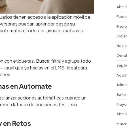
Abril
arios tienen acceso a la aplicación móvil de
Febre
 personas puedan aprender desde su
Enero
s automática: todos los usuarios actuales
Dicie
Novie
Octu
n con etiquetas. Busca, filtra y agrupa todo
Septi
— igual que ya hacías en el LMS. Ideal para
iones.
Agos
omas en Automate
Julio
Junio
edes lanzar acciones automáticas cuando un
 recordatorio o lo que necesites — sin
Mayo
Abril
y en Retos
Marzo